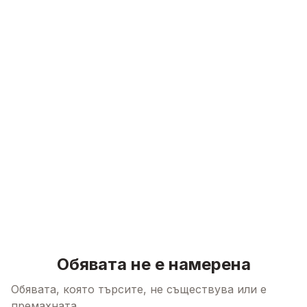
Skip to content
Обявата не е намерена
Обявата, която търсите, не съществува или е
премахната.