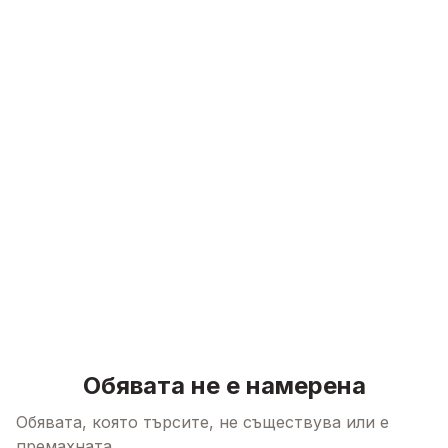
Skip to content
Обявата не е намерена
Обявата, която търсите, не съществува или е
премахната.