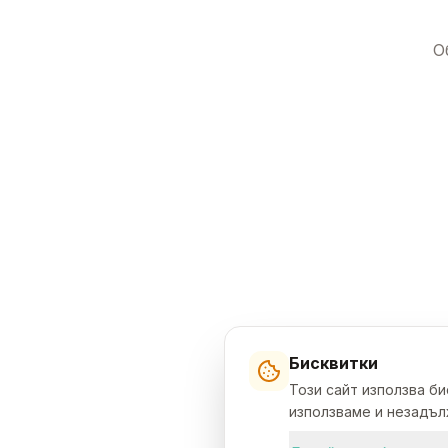
О
Бисквитки
Този сайт използва б
използваме и незадълж