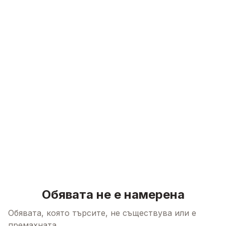
Skip to content
Обявата не е намерена
Обявата, която търсите, не съществува или е
премахната.