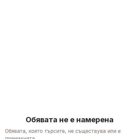
Skip to content
Обявата не е намерена
Обявата, която търсите, не съществува или е
премахната.