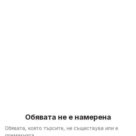
Skip to content
Обявата не е намерена
Обявата, която търсите, не съществува или е
премахната.