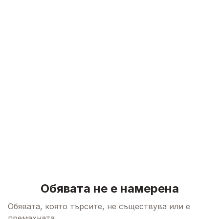
Skip to content
Обявата не е намерена
Обявата, която търсите, не съществува или е
премахната.