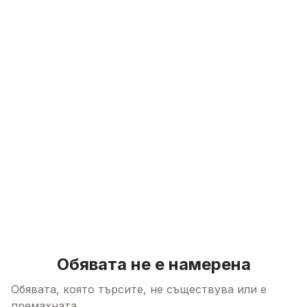
Skip to content
Обявата не е намерена
Обявата, която търсите, не съществува или е
премахната.