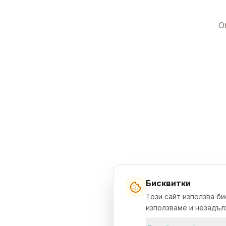
О
Бисквитки
Този сайт използва б
използваме и незадълж