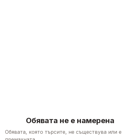
Skip to content
Обявата не е намерена
Обявата, която търсите, не съществува или е
премахната.