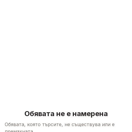
Skip to content
Обявата не е намерена
Обявата, която търсите, не съществува или е
премахната.