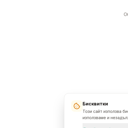
О
Бисквитки
Този сайт използва б
използваме и незадълж