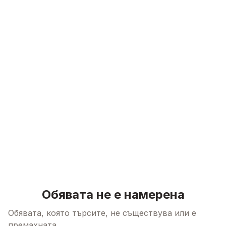
Skip to content
Обявата не е намерена
Обявата, която търсите, не съществува или е
премахната.