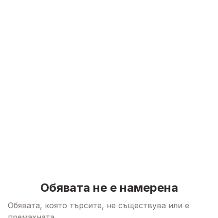
Skip to content
Обявата не е намерена
Обявата, която търсите, не съществува или е
премахната.