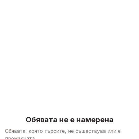
Skip to content
Обявата не е намерена
Обявата, която търсите, не съществува или е
премахната.