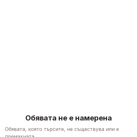
Skip to content
Обявата не е намерена
Обявата, която търсите, не съществува или е
премахната.