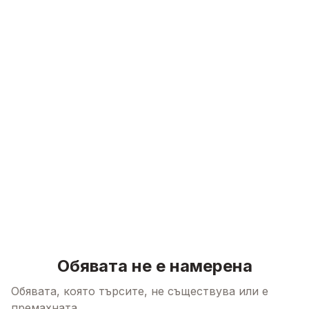
Skip to content
Обявата не е намерена
Обявата, която търсите, не съществува или е
премахната.