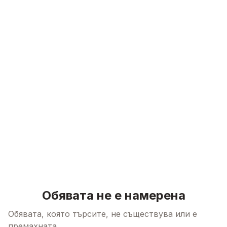
Skip to content
Обявата не е намерена
Обявата, която търсите, не съществува или е
премахната.