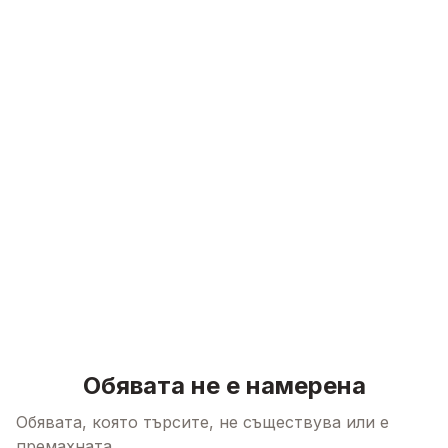
Skip to content
Обявата не е намерена
Обявата, която търсите, не съществува или е
премахната.