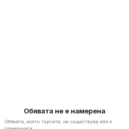
Skip to content
Обявата не е намерена
Обявата, която търсите, не съществува или е
премахната.