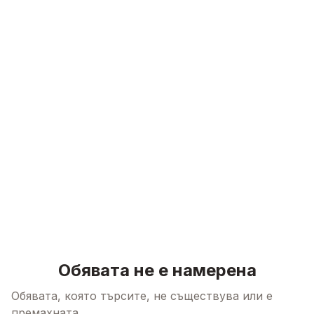
Skip to content
Обявата не е намерена
Обявата, която търсите, не съществува или е
премахната.