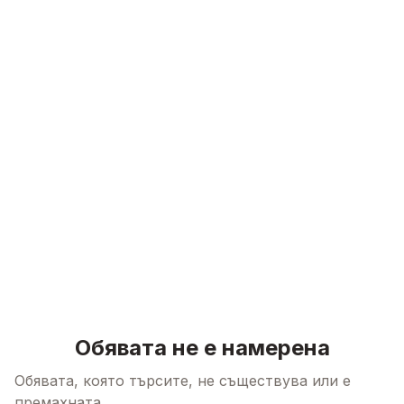
Skip to content
Обявата не е намерена
Обявата, която търсите, не съществува или е
премахната.