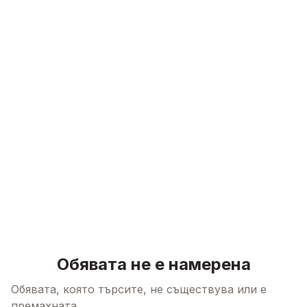
Skip to content
Обявата не е намерена
Обявата, която търсите, не съществува или е
премахната.