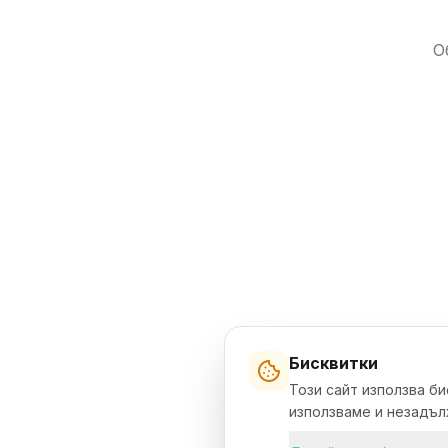
О
Бисквитки
Този сайт използва б
използваме и незадълж