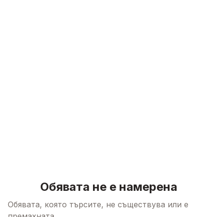
Skip to content
Обявата не е намерена
Обявата, която търсите, не съществува или е
премахната.