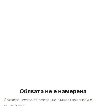
Skip to content
Обявата не е намерена
Обявата, която търсите, не съществува или е
премахната.