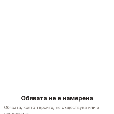
Skip to content
Обявата не е намерена
Обявата, която търсите, не съществува или е
премахната.