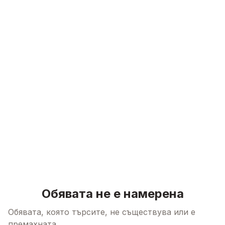
Skip to content
Обявата не е намерена
Обявата, която търсите, не съществува или е
премахната.