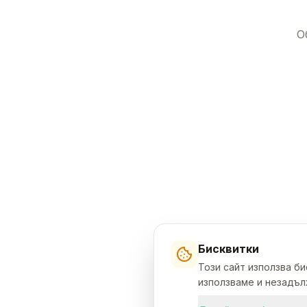
О
Бисквитки
Този сайт използва б
използваме и незадълж