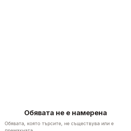
Skip to content
Обявата не е намерена
Обявата, която търсите, не съществува или е
премахната.