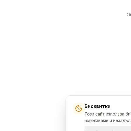
О
Бисквитки
Този сайт използва б
използваме и незадълж