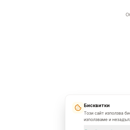
О
Бисквитки
Този сайт използва б
използваме и незадълж