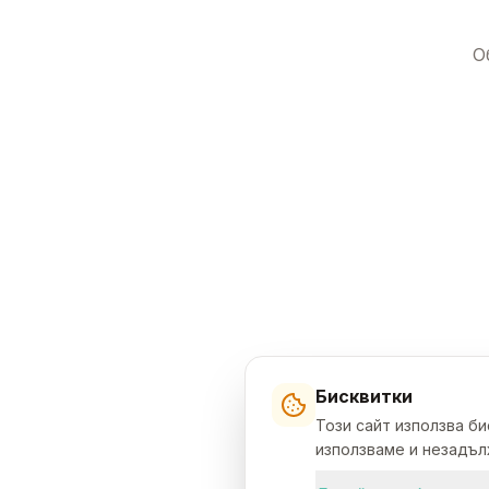
О
Бисквитки
Този сайт използва б
използваме и незадълж