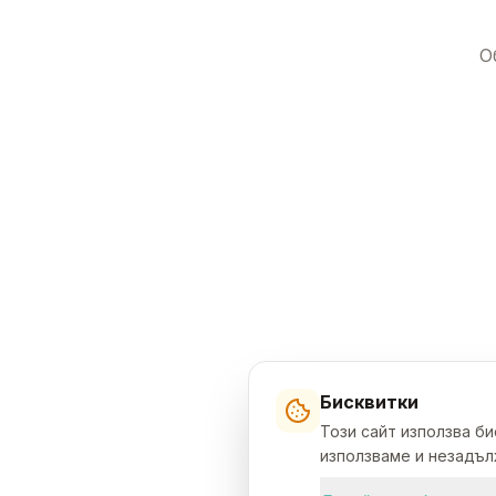
О
Бисквитки
Този сайт използва б
използваме и незадълж