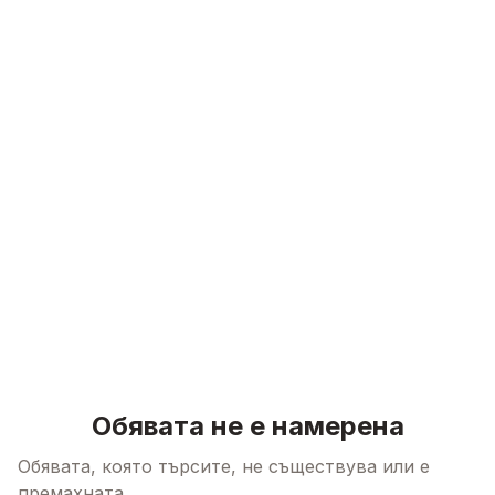
Skip to content
Обявата не е намерена
Обявата, която търсите, не съществува или е
премахната.