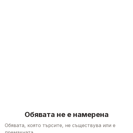
Skip to content
Обявата не е намерена
Обявата, която търсите, не съществува или е
премахната.