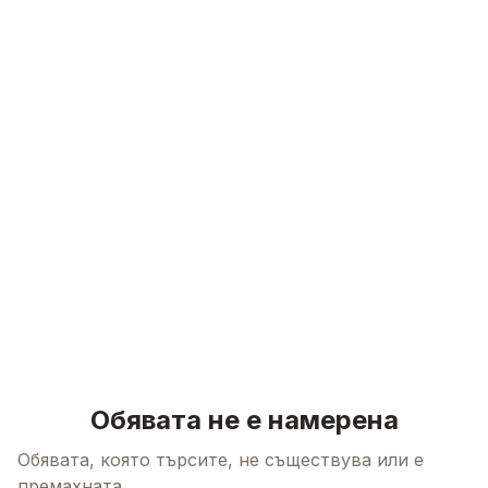
Skip to content
Обявата не е намерена
Обявата, която търсите, не съществува или е
премахната.