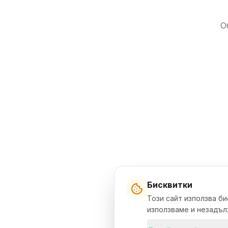
О
Бисквитки
Този сайт използва б
използваме и незадълж