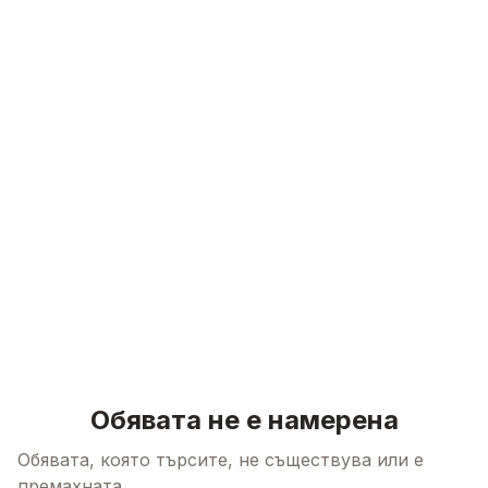
Skip to content
Обявата не е намерена
Обявата, която търсите, не съществува или е
премахната.