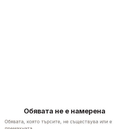
Skip to content
Обявата не е намерена
Обявата, която търсите, не съществува или е
премахната.