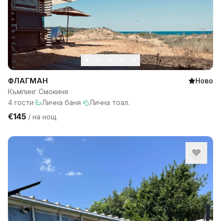
ФЛАГМАН
Ново
Къмпинг Смокиня
4
гости
·
Лична баня
·
Лична тоал.
€145
/
на нощ