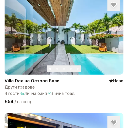
Villa Dea на Остров Бали
Ново
Други градове
4
гости
·
Лична баня
·
Лична тоал.
€54
/
на нощ