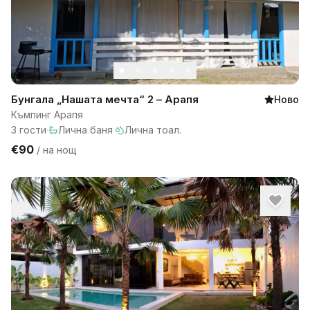
Бунгала „Нашата мечта“ 2 – Арапя
Ново
Къмпинг Арапя
3
гости
·
Лична баня
·
Лична тоал.
€90
/
на нощ