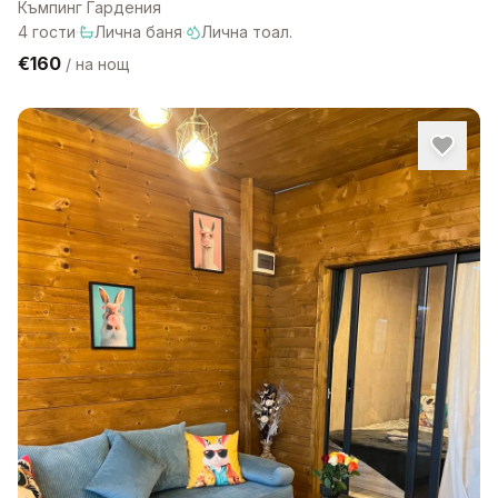
Къмпинг Гардения
4
гости
·
Лична баня
·
Лична тоал.
€160
/
на нощ