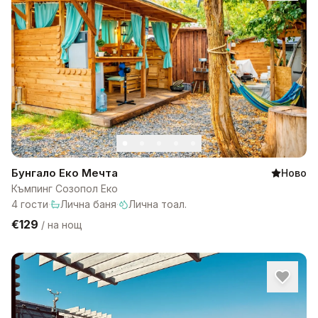
Бунгало Еко Мечта
Ново
Къмпинг Созопол Еко
4
гости
·
Лична баня
·
Лична тоал.
€129
/
на нощ