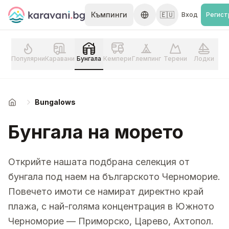
Skip to content
Къмпинги
🇪🇺
Вход
Регист
Популярни
Каравани
Бунгала
Кемпери
Глемпинг
Терени
Лодки
Bungalows
Начало
Бунгала на морето
Открийте нашата подбрана селекция от
бунгала под наем на българското Черноморие.
Повечето имоти се намират директно край
плажа, с най-голяма концентрация в Южното
Черноморие — Приморско, Царево, Ахтопол.