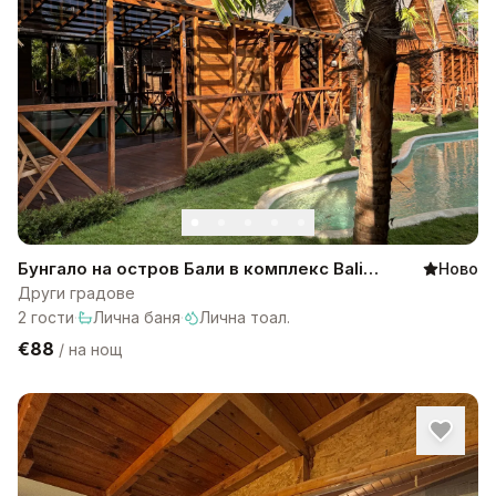
Бунгало на остров Бали в комплекс Bali
Ново
Lagoon
Други градове
2
гости
·
Лична баня
·
Лична тоал.
€88
/
на нощ