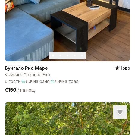
Бунгало Рио Маре
Ново
Къмпинг Созопол Еко
6
гости
·
Лична баня
·
Лична тоал.
€150
/
на нощ