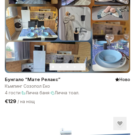
Бунгало “Мате Релакс”
Ново
Къмпинг Созопол Еко
4
гости
·
Лична баня
·
Лична тоал.
€129
/
на нощ