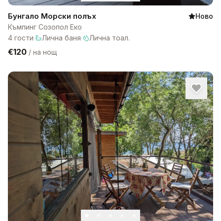
Бунгало Морски полъх
Ново
Къмпинг Созопол Еко
4
гости
·
Лична баня
·
Лична тоал.
€120
/
на нощ