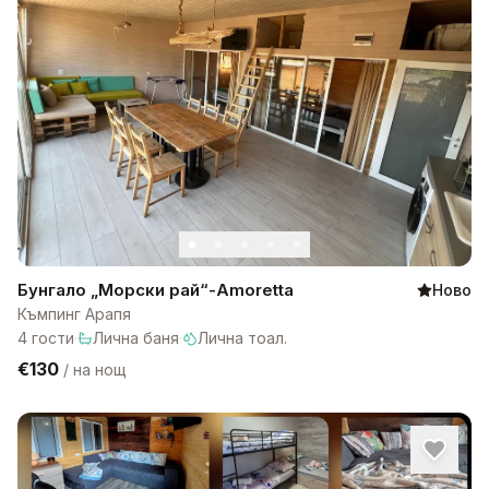
Бунгало „Морски рай“-Amoretta
Ново
Къмпинг Арапя
4
гости
·
Лична баня
·
Лична тоал.
€130
/
на нощ