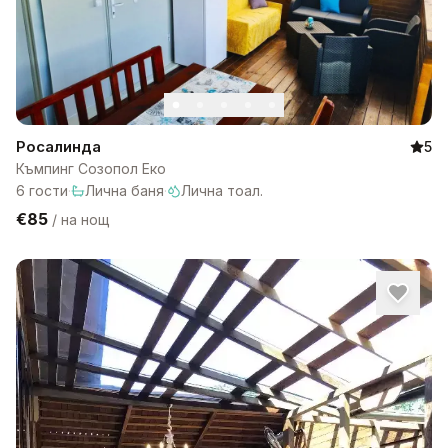
Росалинда
5
Къмпинг Созопол Еко
6
гости
·
Лична баня
·
Лична тоал.
€85
/
на нощ