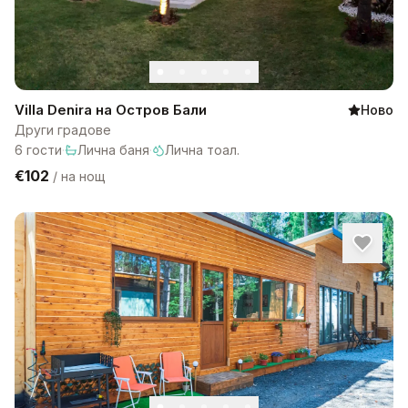
Villa Denira на Остров Бали
Ново
Други градове
6
гости
·
Лична баня
·
Лична тоал.
€102
/
на нощ