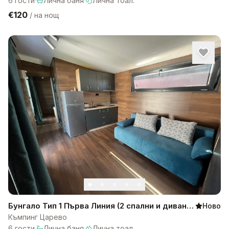
6
гости
·
Лична баня
·
Лична тоал.
€120
/
на нощ
Бунгало Тип 1 Първа Линия (2 спални и диван)
Ново
Къмпинг Царево
Къмпинг Царево
6
гости
·
Лична баня
·
Лична тоал.