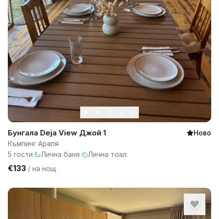
Бунгала Deja View Джой 1
Ново
Къмпинг Арапя
5
гости
·
Лична баня
·
Лична тоал.
€133
/
на нощ