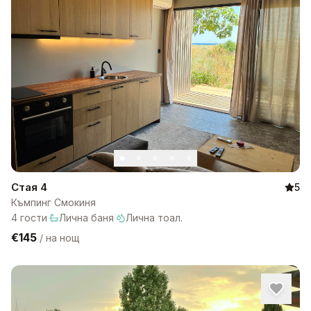
Стая 4
5
Къмпинг Смокиня
4
гости
·
Лична баня
·
Лична тоал.
€145
/
на нощ