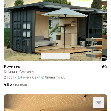
Круизер
5
Къмпинг Смокиня
2
гости
·
Лична баня
·
Лична тоал.
€95
/
на нощ