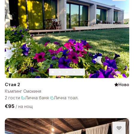
Стая 2
Ново
Къмпинг Смокиня
2
гости
·
Лична баня
·
Лична тоал.
€95
/
на нощ