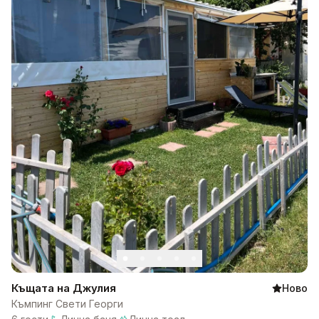
Къщата на Джулия
Ново
Къмпинг Свети Георги