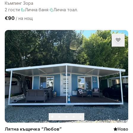
Къмпинг Зора
2
гости
·
Лична баня
·
Лична тоал.
€90
/
на нощ
Лятна къщичка “Любов”
Ново