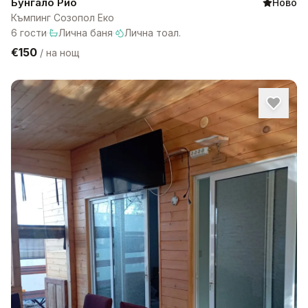
Бунгало Рио
Ново
Къмпинг Созопол Еко
6
гости
·
Лична баня
·
Лична тоал.
€150
/
на нощ