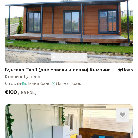
Бунгало Тип 1 (две спални и диван) Къмпинг
Ново
Царево
Къмпинг Царево
6
гости
·
Лична баня
·
Лична тоал.
€100
/
на нощ