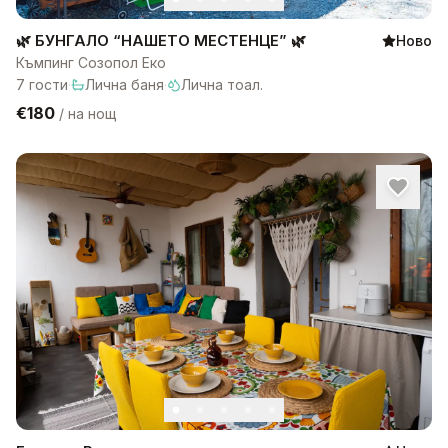
🌿 БУНГАЛО “НАШЕТО МЕСТЕНЦЕ” 🌿
Ново
Къмпинг Созопол Еко
7
гости
·
Лична баня
·
Лична тоал.
€180
/
на нощ