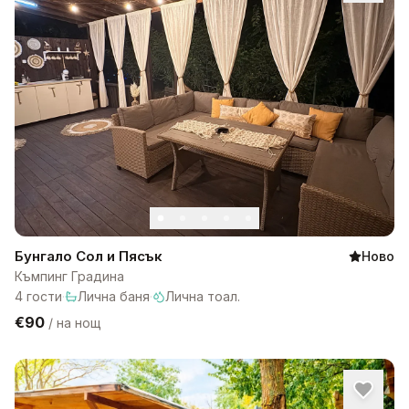
Бунгало Сол и Пясък
Ново
Къмпинг Градина
4
гости
·
Лична баня
·
Лична тоал.
€90
/
на нощ