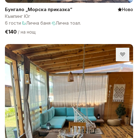
Бунгало „Морска приказка“
Ново
Къмпинг Юг
6
гости
·
Лична баня
·
Лична тоал.
€140
/
на нощ