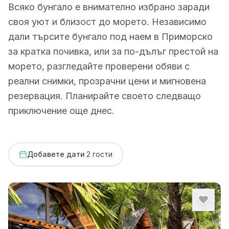
Всяко бунгало е внимателно избрано заради
своя уют и близост до морето. Независимо
дали търсите бунгало под наем в Приморско
за кратка почивка, или за по-дълъг престой на
морето, разгледайте проверени обяви с
реални снимки, прозрачни цени и мигновена
резервация. Планирайте своето следващо
приключение още днес.
Добавете дати
·
2
гости