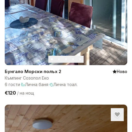
Бунгало Морски полъх 2
Ново
Къмпинг Созопол Еко
6
гости
·
Лична баня
·
Лична тоал.
€120
/
на нощ