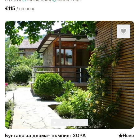
€115
/
на нощ
Бунгало за двама– къмпинг ЗОРА
Ново