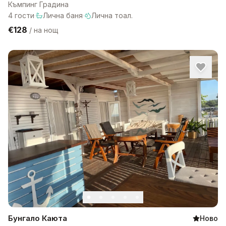
Къмпинг Градина
4
гости
·
Лична баня
·
Лична тоал.
€128
/
на нощ
Бунгало Каюта
Ново