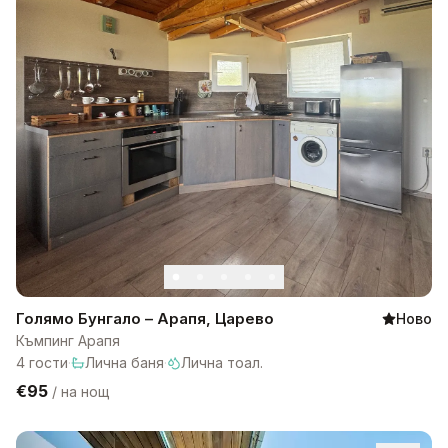
Голямо Бунгало – Арапя, Царево
Ново
Къмпинг Арапя
4
гости
·
Лична баня
·
Лична тоал.
€95
/
на нощ