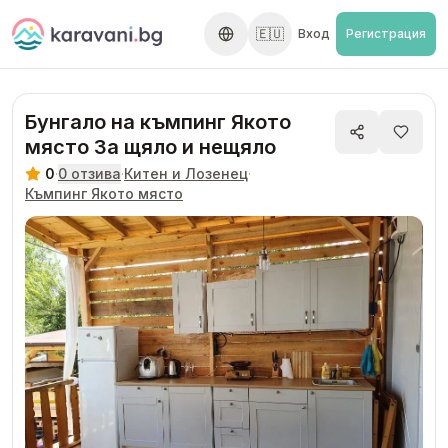
Skip to content
🇪🇺
Вход
Регистрация
Бунгало на къмпинг Якото
място За щяло и нещяло
0
·
0
отзива
·
Китен и Лозенец
·
Къмпинг Якото място