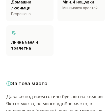
Домашни
Мин. 4 нощувки
любимци
Минимален престой
Разрешено
Лична баня и
тоалетна
За това място
Дава се под наем готино бунгало на къмпинг
Якото място, на много удобно място, в
централната (старата) част на къмпинга, на