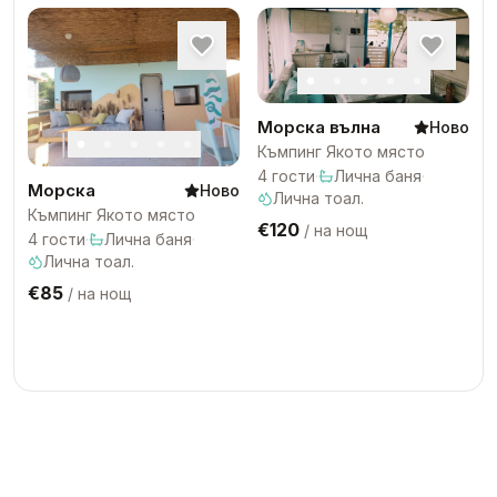
Морска вълна
Ново
Къмпинг Якото място
4
гости
·
Лична баня
·
Морска
Ново
Лична тоал.
Къмпинг Якото място
€120
/
на нощ
4
гости
·
Лична баня
·
Лична тоал.
€85
/
на нощ