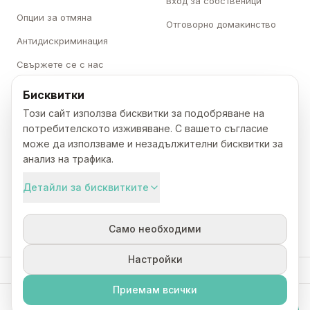
Вход за собственици
Опции за отмяна
Отговорно домакинство
Антидискриминация
Свържете се с нас
Бисквитки
Категории
Karavani
Този сайт използва бисквитки за подобряване на
Къмпинги
За нас
потребителското изживяване. С вашето съгласие
може да използваме и незадължителни бисквитки за
Каравани
Кариери
анализ на трафика.
Бунгала
Преса
Детайли за бисквитките
Кемпери
Блог
Палатки
Подаръчни карти
Само необходими
Настройки
© 2026 Karavani, Inc.
Поверителност
Условия
Карта на сайта
Приемам всички
🇪🇺
€
110
на нощ