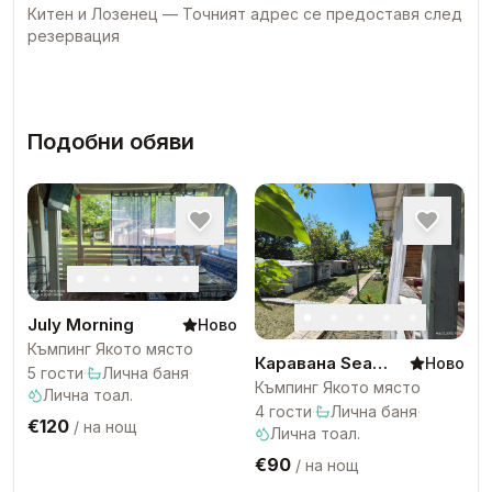
Китен и Лозенец
—
Точният адрес се предоставя след
резервация
Подобни обяви
July Morning
Ново
Къмпинг Якото място
Каравана Sea
Ново
5
гости
·
Лична баня
·
Dream
Къмпинг Якото място
Лична тоал.
4
гости
·
Лична баня
·
€120
/
на нощ
Лична тоал.
€90
/
на нощ