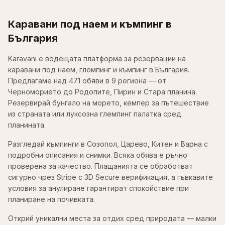
Каравани под наем и къмпинг в
България
Karavani е водещата платформа за резервации на
каравани под наем, глемпинг и къмпинг в България.
Предлагаме над 471 обяви в 9 региона — от
Черноморието до Родопите, Пирин и Стара планина.
Резервирай бунгало на морето, кемпер за пътешествие
из страната или луксозна глемпинг палатка сред
планината.
Разгледай къмпинги в Созопол, Царево, Китен и Варна с
подробни описания и снимки. Всяка обява е ръчно
проверена за качество. Плащанията се обработват
сигурно чрез Stripe с 3D Secure верификация, а гъвкавите
условия за анулиране гарантират спокойствие при
планиране на почивката.
Открий уникални места за отдих сред природата — малки