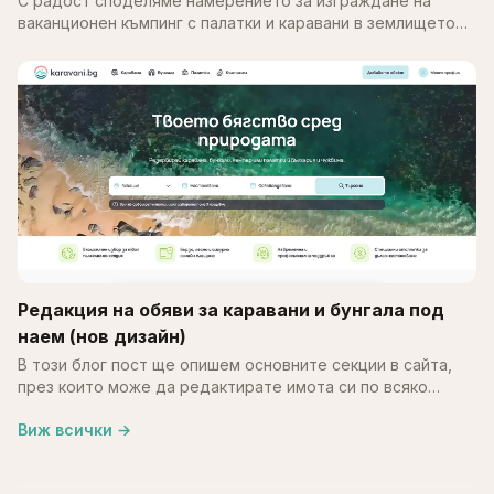
С радост споделяме намерението за изграждане на
ваканционен къмпинг с палатки и каравани в землището
на с. Калипетрово, община Силистра. Идеята е върху
терен…
Редакция на обяви за каравани и бунгала под
наем (нов дизайн)
В този блог пост ще опишем основните секции в сайта,
през които може да редактирате имота си по всяко
време. В края на май месец обновихме част от
Виж всички
→
системата…