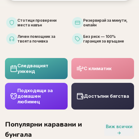
Стотици проверени
Резервирай за минути,
места навън
онлайн
Личен помощник за
Без риск — 100%
твоята почивка
гаранция за връщане
Следващият
С климатик
уикенд
Подходящи за
домашен
Достъпни бягства
любимец
Популярни каравани и
Виж всички
бунгала
→