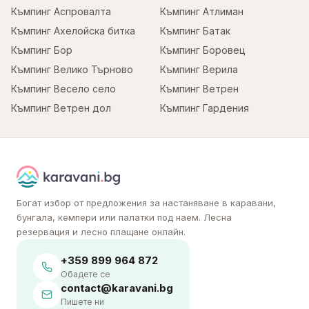
Къмпинг Аспровалта
Къмпинг Атлиман
Къмпинг Ахелойска битка
Къмпинг Батак
Къмпинг Бор
Къмпинг Боровец
Къмпинг Велико Търново
Къмпинг Верила
Къмпинг Весело село
Къмпинг Ветрен
Къмпинг Ветрен дол
Къмпинг Гардения
Богат избор от предложения за настаняване в каравани,
бунгала, кемпери или палатки под наем. Лесна
резервация и лесно плащане онлайн.
+359 899 964 872
Обадете се
contact@karavani.bg
Пишете ни