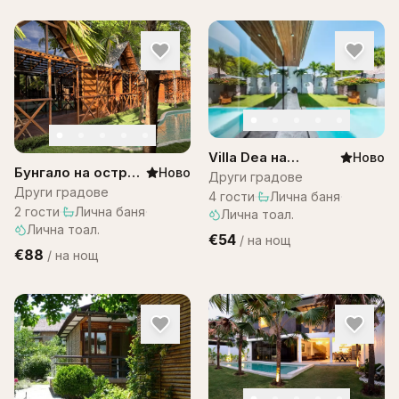
Villa Dea на
Ново
Бунгало на остров
Ново
Остров Бали
Други градове
Бали в комплекс
Други градове
4
гости
·
Лична баня
·
Bali Lagoon
2
гости
·
Лична баня
·
Лична тоал.
Лична тоал.
€54
/
на нощ
€88
/
на нощ