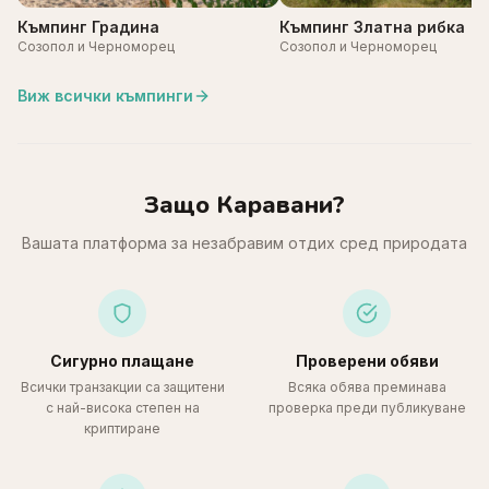
Къмпинг Градина
Къмпинг Златна рибка
Созопол и Черноморец
Созопол и Черноморец
Виж всички къмпинги
Защо Каравани?
Вашата платформа за незабравим отдих сред природата
Сигурно плащане
Проверени обяви
Всички транзакции са защитени
Всяка обява преминава
с най-висока степен на
проверка преди публикуване
криптиране