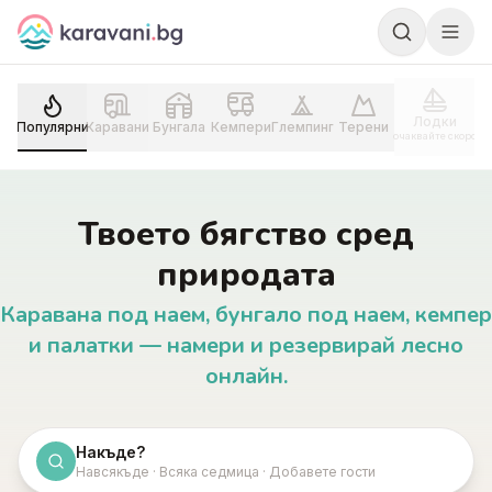
Skip to content
Лодки
Популярни
Каравани
Бунгала
Кемпери
Глемпинг
Терени
очаквайте скоро
Твоето бягство сред
природата
Каравана под наем, бунгало под наем, кемпер
и палатки — намери и резервирай лесно
онлайн.
Накъде?
Навсякъде · Всяка седмица · Добавете гости