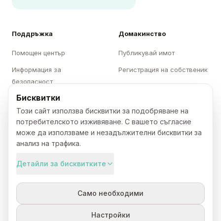
Поддръжка
Домакинство
Помощен център
Публикувай имот
Информация за
Регистрация на собственик
безопасност
Вход за собственици
Бисквитки
Опции за отмяна
Отговорно домакинство
Този сайт използва бисквитки за подобряване на
Антидискриминация
потребителското изживяване. С вашето съгласие
Свържете се с нас
може да използваме и незадължителни бисквитки за
анализ на трафика.
Категории
Karavani
Детайли за бисквитките
Къмпинги
За нас
Само необходими
Каравани
Кариери
Бунгала
Преса
Настройки