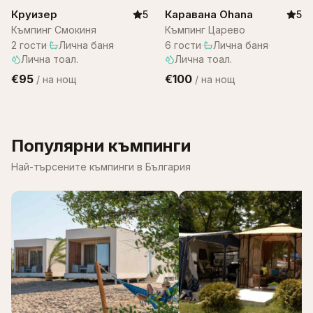
Круизер
Каравана Ohana
5
5
Къмпинг Смокиня
Къмпинг Царево
2
гости
·
Лична баня
·
6
гости
·
Лична баня
·
Лична тоал.
Лична тоал.
€95
€100
/
на нощ
/
на нощ
Популярни къмпинги
Най-търсените къмпинги в България