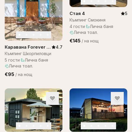
Стая 4
5
Къмпинг Смокиня
4
гости
·
Лична баня
·
Лична тоал.
€145
/
на нощ
Каравана Forever –
4.7
Шкорпиловци
Къмпинг Шкорпиловци
5
гости
·
Лична баня
·
Лична тоал.
€95
/
на нощ