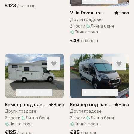
€123
/
на нощ
Villa Divna на
Ново
Остров Бали
Други градове
2
гости
·
Лична баня
·
Лична тоал.
€48
/
на нощ
Кемпер под наем
Кемпер под наем
Ново
Ново
– Citroen
за двама
Други градове
Други градове
Campervan
6
гости
·
Лична баня
·
2
гости
·
Лична баня
·
Лична тоал.
Лична тоал.
€125
€85
/
на ден
/
на ден