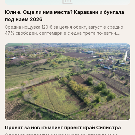
Юли е. Още ли има места? Каравани и бунгала
под наем 2026
Средна нощувка 120 € за целия обект, август е средно
47% свободен, септември е с една трета по-евтин.
Пълен справочник за цените, наличността и къмпингите
по Черноморието 2026.
Проект за нов къмпинг проект край Силистра