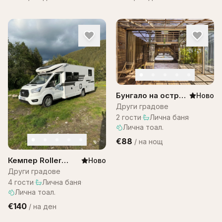
Бунгало на остров
Ново
Бали -Bungalow
Други градове
Bali WOW! A1
2
гости
·
Лична баня
·
Лична тоал.
€88
/
на нощ
Кемпер Roller
Ново
team 287
Други градове
4
гости
·
Лична баня
·
Лична тоал.
€140
/
на ден