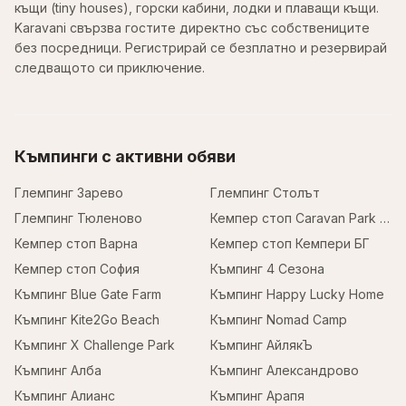
къщи (tiny houses), горски кабини, лодки и плаващи къщи.
Karavani свързва гостите директно със собствениците
без посредници. Регистрирай се безплатно и резервирай
следващото си приключение.
Къмпинги с активни обяви
Глемпинг Зарево
Глемпинг Столът
Глемпинг Тюленово
Кемпер стоп Caravan Park Sofia
Кемпер стоп Варна
Кемпер стоп Кемпери БГ
Кемпер стоп София
Къмпинг 4 Сезона
Къмпинг Blue Gate Farm
Къмпинг Happy Lucky Home
Къмпинг Kite2Go Beach
Къмпинг Nomad Camp
Къмпинг X Challenge Park
Къмпинг АйлякЪ
Къмпинг Алба
Къмпинг Александрово
Къмпинг Алианс
Къмпинг Арапя