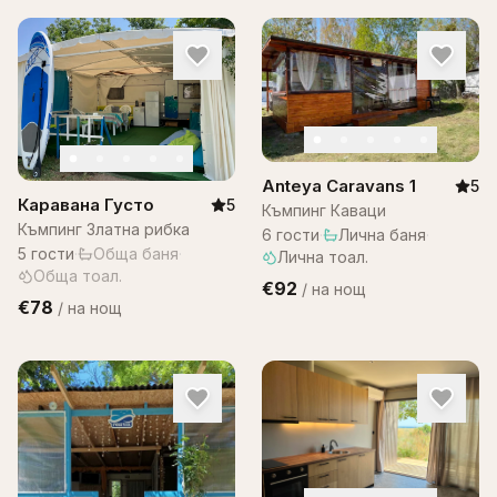
Anteya Caravans 1
5
Каравана Густо
5
Къмпинг Каваци
Къмпинг Златна рибка
6
гости
·
Лична баня
·
5
гости
·
Обща баня
·
Лична тоал.
Обща тоал.
€92
/
на нощ
€78
/
на нощ