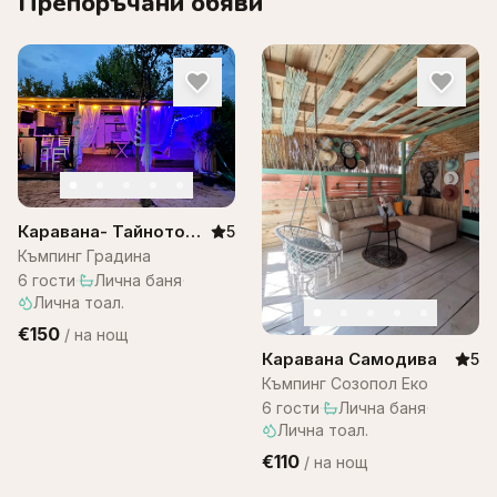
Препоръчани обяви
Каравана- Тайното
5
място, къмпинг
Къмпинг Градина
градина
6
гости
·
Лична баня
·
Лична тоал.
€150
/
на нощ
Каравана Самодива
5
Къмпинг Созопол Еко
6
гости
·
Лична баня
·
Лична тоал.
€110
/
на нощ