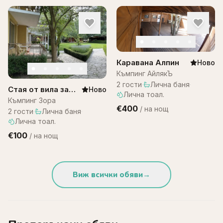
Каравана Алпин
Ново
Къмпинг АйлякЪ
2
гости
·
Лична баня
·
Стая от вила за
Ново
Лична тоал.
двама – къмпинг
Къмпинг Зора
€400
/
на нощ
Зора
2
гости
·
Лична баня
·
Лична тоал.
€100
/
на нощ
Виж всички обяви
→