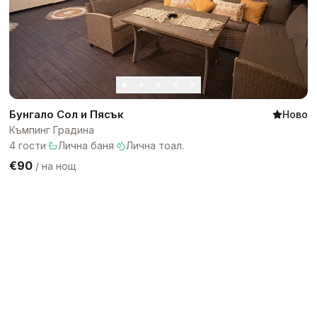
Бунгало Сол и Пясък
Ново
Къмпинг Градина
4
гости
·
Лична баня
·
Лична тоал.
€90
/
на нощ