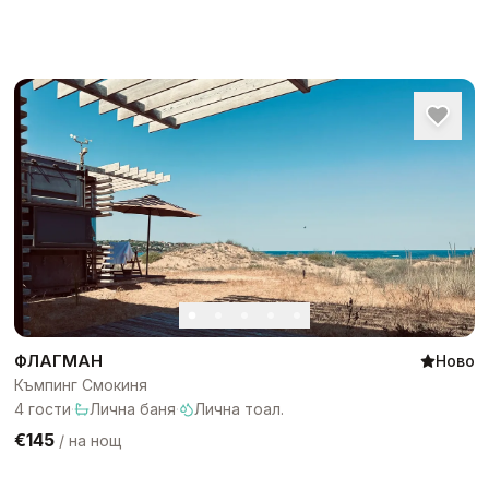
ФЛАГМАН
Ново
Къмпинг Смокиня
4
гости
·
Лична баня
·
Лична тоал.
€145
/
на нощ