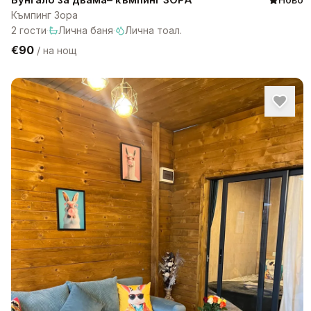
Къмпинг Зора
2
гости
·
Лична баня
·
Лична тоал.
€90
/
на нощ