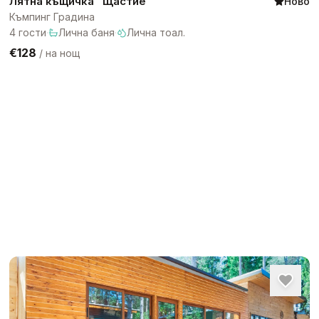
Лятна къщичка “Щастие”
Ново
Къмпинг Градина
4
гости
·
Лична баня
·
Лична тоал.
€128
/
на нощ