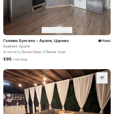
Голямо Бунгало – Арапя, Царево
Ново
Къмпинг Арапя
4
гости
·
Лична баня
·
Лична тоал.
€95
/
на нощ