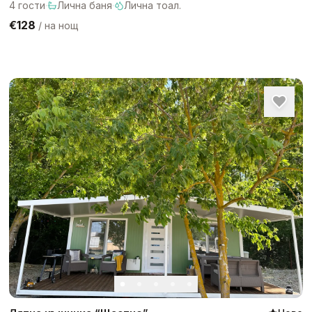
4
гости
·
Лична баня
·
Лична тоал.
€128
/
на нощ