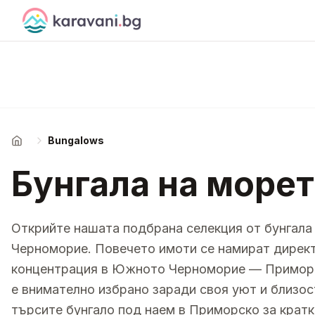
Skip to content
Bungalows
Начало
Бунгала на море
Открийте нашата подбрана селекция от бунгала
Черноморие. Повечето имоти се намират директ
концентрация в Южното Черноморие — Приморск
е внимателно избрано заради своя уют и близо
търсите бунгало под наем в Приморско за кратк