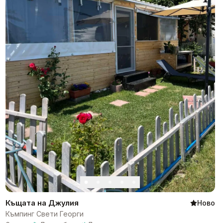
Къщата на Джулия
Ново
Къмпинг Свети Георги