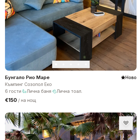
Бунгало Рио Маре
Ново
Къмпинг Созопол Еко
6
гости
·
Лична баня
·
Лична тоал.
€150
/
на нощ