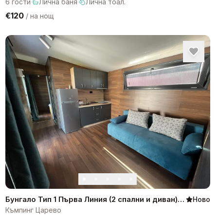
6
гости
·
Лична баня
·
Лична тоал.
€120
/
на нощ
Бунгало Тип 1 Първа Линия (2 спални и диван)
Ново
Къмпинг Царево
Къмпинг Царево