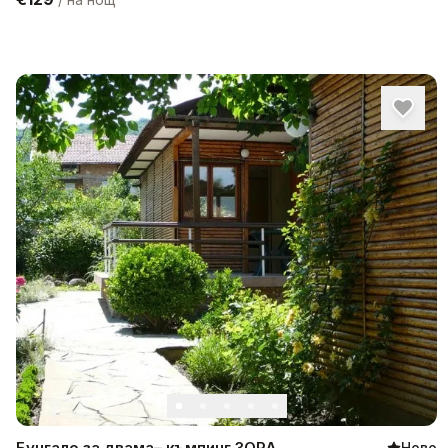
Бунгало за двама– къмпинг ЗОРА
Ново