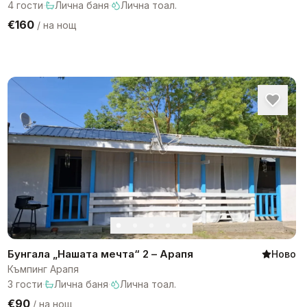
4
гости
·
Лична баня
·
Лична тоал.
€160
/
на нощ
Бунгала „Нашата мечта“ 2 – Арапя
Ново
Къмпинг Арапя
3
гости
·
Лична баня
·
Лична тоал.
€90
/
на нощ