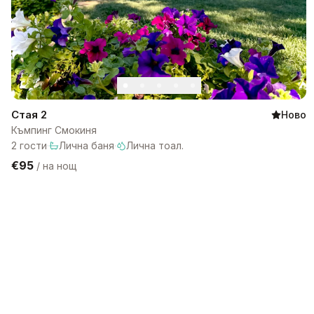
Стая 2
Ново
Къмпинг Смокиня
2
гости
·
Лична баня
·
Лична тоал.
€95
/
на нощ