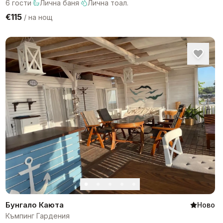
6
гости
·
Лична баня
·
Лична тоал.
€115
/
на нощ
Бунгало Каюта
Ново
Къмпинг Гардения