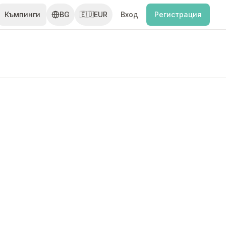
Къмпинги
BG
🇪🇺
EUR
Вход
Регистрация