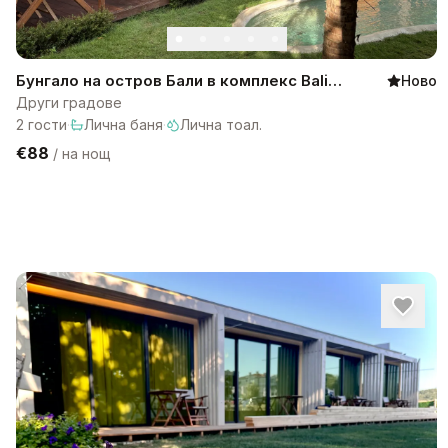
Бунгало на остров Бали в комплекс Bali
Ново
Lagoon
Други градове
2
гости
·
Лична баня
·
Лична тоал.
€88
/
на нощ