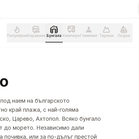
Популярни
Каравани
Бунгала
Кемпери
Глемпинг
Терени
Лодки
то
 под наем на българското
но край плажа, с най-голяма
о, Царево, Ахтопол. Всяко бунгало
ст до морето. Независимо дали
а почивка, или за по-дълъг престой