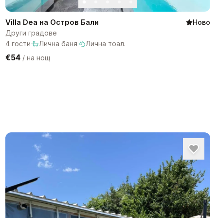
Villa Dea на Остров Бали
Ново
Други градове
4
гости
·
Лична баня
·
Лична тоал.
€54
/
на нощ