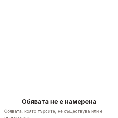
Skip to content
Обявата не е намерена
Обявата, която търсите, не съществува или е
премахната.