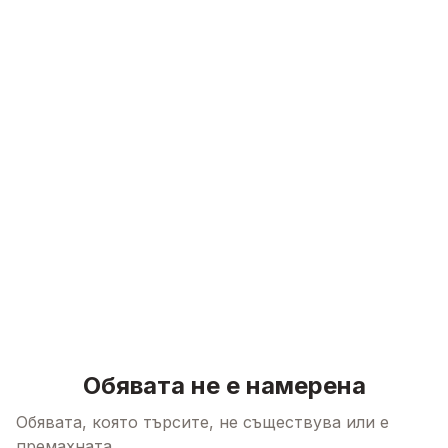
Skip to content
Обявата не е намерена
Обявата, която търсите, не съществува или е
премахната.