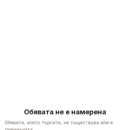
Skip to content
Обявата не е намерена
Обявата, която търсите, не съществува или е
премахната.