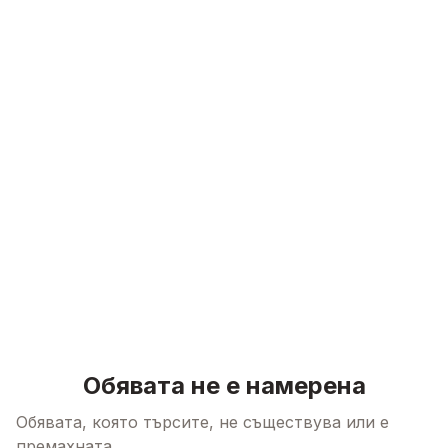
Skip to content
Обявата не е намерена
Обявата, която търсите, не съществува или е
премахната.