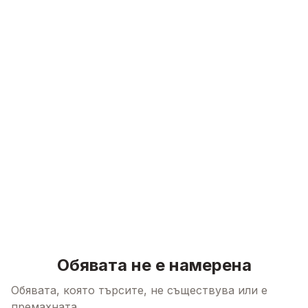
Skip to content
Обявата не е намерена
Обявата, която търсите, не съществува или е
премахната.