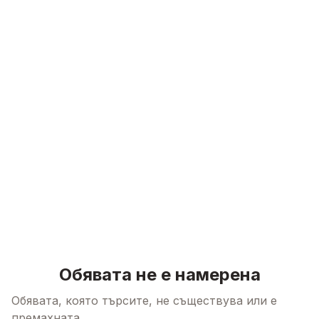
Skip to content
Обявата не е намерена
Обявата, която търсите, не съществува или е
премахната.